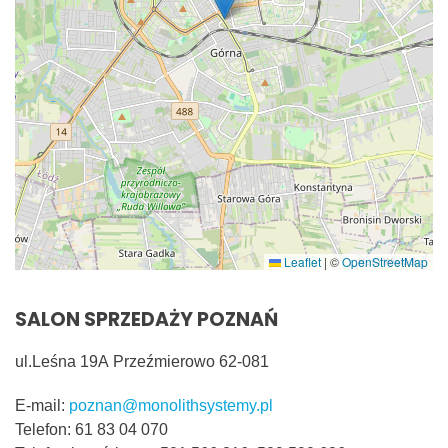
Leaflet
|
©
OpenStreetMap
SALON SPRZEDAŻY POZNAŃ
ul.Leśna 19A
Przeźmierowo
62-081
E-mail:
poznan@monolithsystemy.pl
Telefon:
61 83 04 070