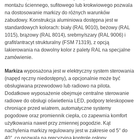
montażu ściennego, sufitowego lub krokwiowego pozwala
na dostosowanie markizy do różnych warunków
zabudowy. Konstrukcja aluminiowa dostępna jest w
standardowych kolorach: biały (RAL 9010), beżowy (RAL
1015), brązowy (RAL 8014), srebrny/szary (RAL 9006) i
grafit/antracyt strukturalny (FSM 71319), z opcją
lakierowania na dowolny kolor z palety RAL na specjalne
zamówienie.
Markiza
wyposażona jest w elektryczny system sterowania
(napęd ręczny niedostępny), a opcjonalnie może być
obsługiwana przewodowo lub radiowo na pilota.
Dodatkowe wyposażenie obejmuje centralne sterowanie
radiowe do obsługi oświetlenia LED, podpory teleskopowe
chroniące przed wiatrem, automatyczne systemy
pogodowe oraz promiennik ciepła, co zapewnia komfort
użytkowania nawet przy zmiennej pogodzie. Kąt
nachylenia markizy regulowany jest w zakresie od 5° do
40°, co pozwala na precyzyjną kontrolę osłony