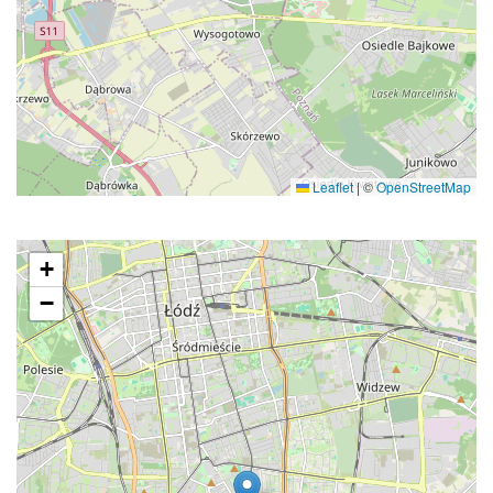
Leaflet
|
©
OpenStreetMap
+
−