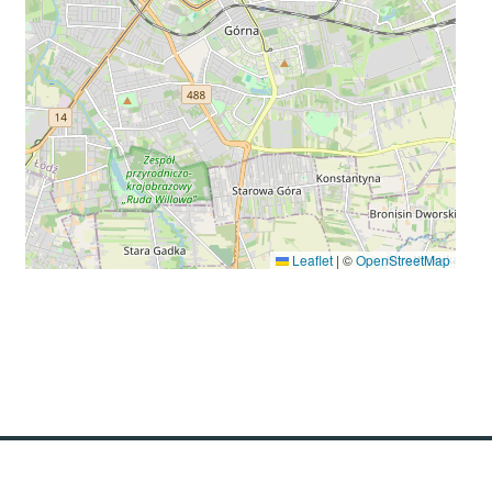
Leaflet
|
©
OpenStreetMap