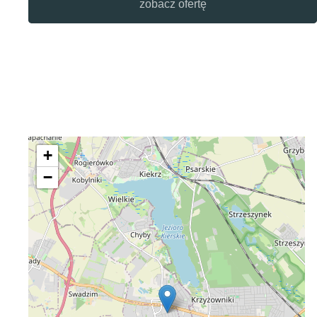
zobacz ofertę
+
−