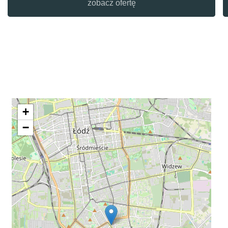
zobacz ofertę
+
−