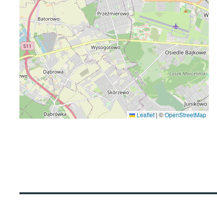
Leaflet
|
©
OpenStreetMap