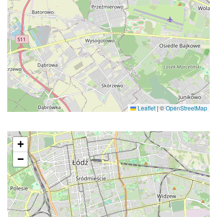
Leaflet
|
©
OpenStreetMap
+
−