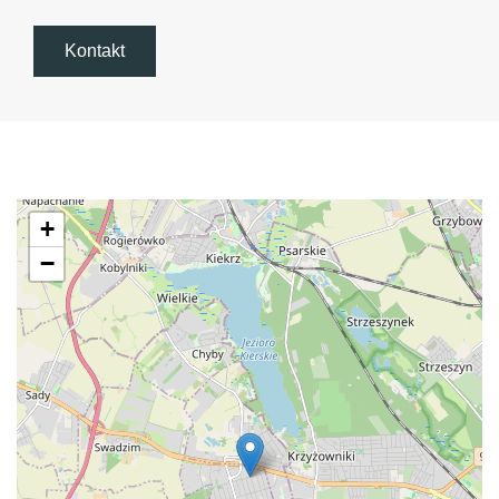
Kontakt
+
−