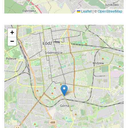
Leaflet
|
©
OpenStreetMap
+
−